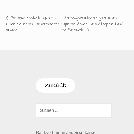
Samstagswerkstatt gemeinsam:
Ferienwerkstatt: Töpfern,
Filzen, Schnitzen – Ausprobieren
Papierschöpfen – aus Altpapier, Hanf
erlaubt!
und Baumwolle
SUCHEN
NACH:
Bankverbindungen:
Sparkasse