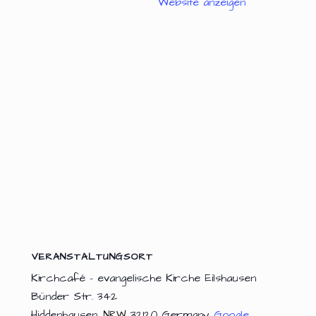
Website anzeigen
VERANSTALTUNGSORT
Kirchcafé – evangelische Kirche Eilshausen
Bünder Str. 342
Hiddenhausen
,
32120
Germany
Google
NRW