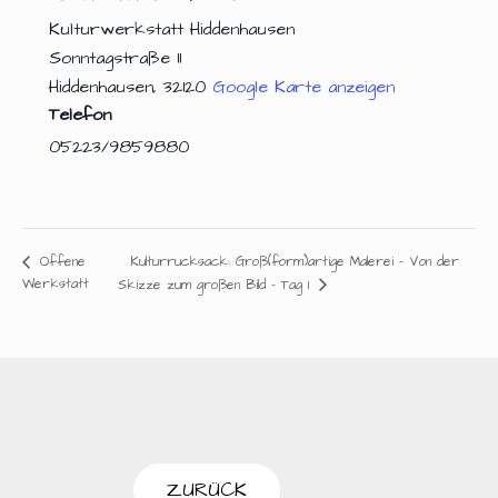
Kulturwerkstatt Hiddenhausen
Sonntagstraße 11
Hiddenhausen
,
32120
Google Karte anzeigen
Telefon
05223/9859880
Kulturrucksack: Groß(form)artige Malerei – Von der
Offene
Werkstatt
Skizze zum großen Bild – Tag 1