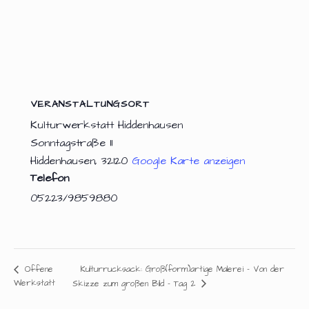
VERANSTALTUNGSORT
Kulturwerkstatt Hiddenhausen
Sonntagstraße 11
Hiddenhausen
,
32120
Google Karte anzeigen
Telefon
05223/9859880
Kulturrucksack: Groß(form)artige Malerei – Von der
Offene
Werkstatt
Skizze zum großen Bild – Tag 2