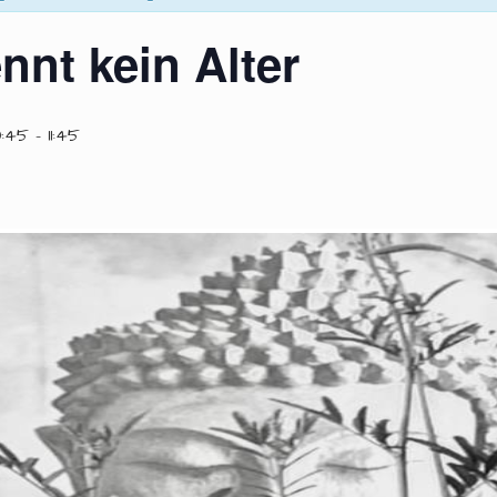
nnt kein Alter
0:45
-
11:45