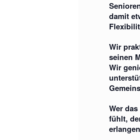
Seniore
damit et
Flexibil
Wir prak
seinen M
Wir geni
unterstü
Gemeins
Wer das
fühlt, d
erlangen