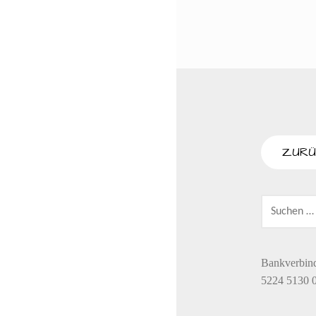
SUCHEN
NACH:
Bankverbin
5224 5130 