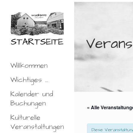
Zum
Inhalt
springen
Verans
STARTSEITE
Willkommen
Wichtiges …
Kalender und
Buchungen
« Alle Veranstaltun
Kulturelle
Veranstaltungen
Diese Veranstaltun