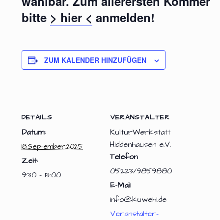
wählbar. Zum allerersten Kommen
bitte
> hier <
anmelden!
ZUM KALENDER HINZUFÜGEN
DETAILS
VERANSTALTER
Datum:
KulturWerkstatt
Hiddenhausen e.V.
18.September.2025
Telefon
Zeit:
05223/9859880
9:30 - 13:00
E-Mail
info@kuwehi.de
Veranstalter-