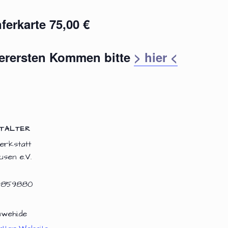
ferkarte 75,00 €
llerersten Kommen bitte
> hier <
TALTER
erkstatt
usen e.V.
9859880
wehi.de