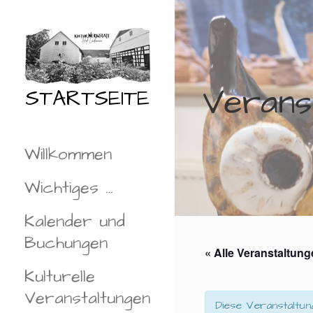
Zum
Inhalt
springen
Verans
STARTSEITE
Willkommen
Wichtiges …
Kalender und
Buchungen
« Alle Veranstaltun
Kulturelle
Veranstaltungen
Diese Veranstaltun