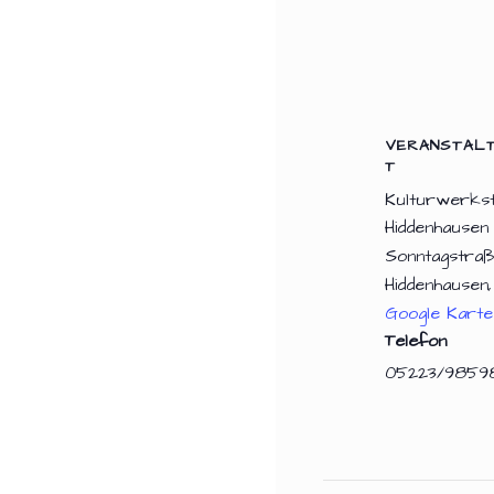
VERANSTAL
T
Kulturwerkst
Hiddenhausen
Sonntagstraße
Hiddenhausen
,
Google Karte
Telefon
05223/9859