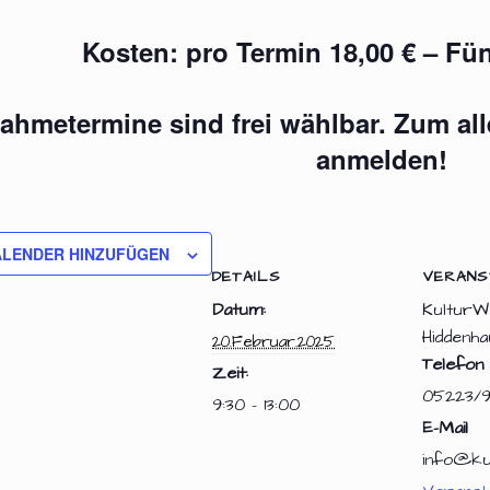
Kosten: pro Termin 18,00 € – Fün
nahmetermine sind frei wählbar. Zum a
anmelden!
ALENDER HINZUFÜGEN
DETAILS
VERANS
Datum:
KulturW
Hiddenha
20.Februar.2025
Telefon
Zeit:
05223/
9:30 - 13:00
E-Mail
info@ku