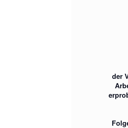
der 
Arb
erpro
Folg