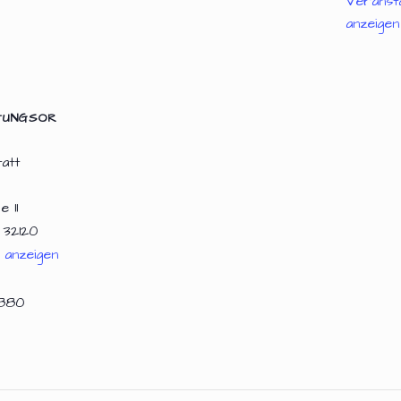
Veranst
anzeigen
TUNGSOR
att
 11
32120
 anzeigen
880