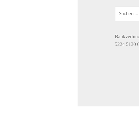
SUCHEN
NACH:
Bankverbin
5224 5130 