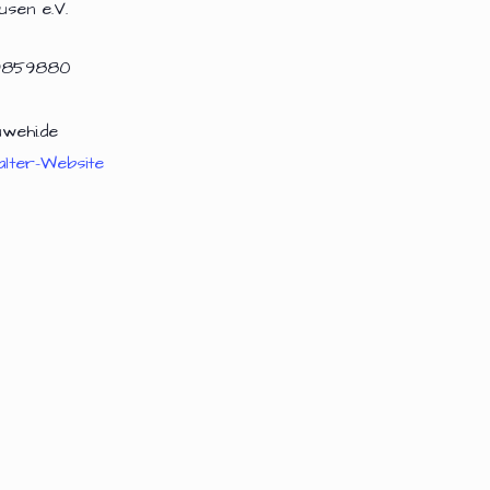
usen e.V.
9859880
wehi.de
alter-Website