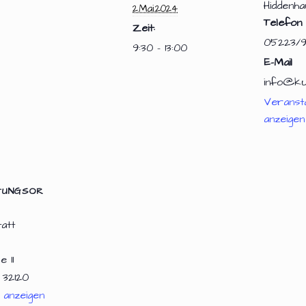
Hiddenha
2.Mai.2024
Telefon
Zeit:
05223/
9:30 - 13:00
E-Mail
info@ku
Veranst
anzeigen
TUNGSOR
att
 11
32120
 anzeigen