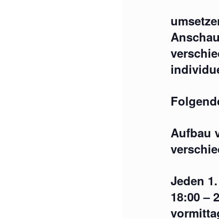
umsetzen
Anschauu
verschie
individu
Folgende
Aufbau 
verschi
Jeden 1.
18:00 – 
vormitta