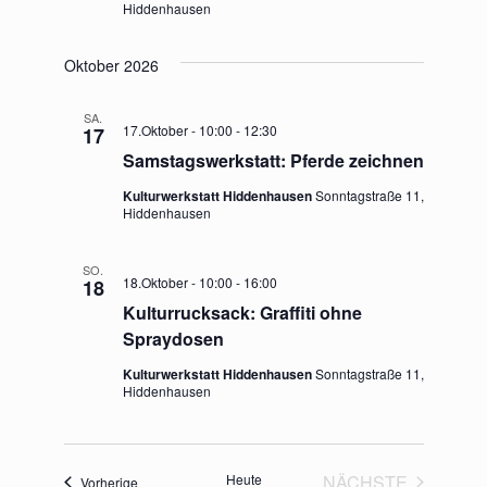
Hiddenhausen
I
d
G
Oktober 2026
A
A
SA.
n
17.Oktober - 10:00
-
12:30
17
T
Samstagswerkstatt: Pferde zeichnen
s
I
Kulturwerkstatt Hiddenhausen
Sonntagstraße 11,
Hiddenhausen
O
i
N
c
SO.
18.Oktober - 10:00
-
16:00
18
Kulturrucksack: Graffiti ohne
h
Spraydosen
t
Kulturwerkstatt Hiddenhausen
Sonntagstraße 11,
Hiddenhausen
e
n
Heute
NÄCHSTE
Veranstaltungen
Vorherige