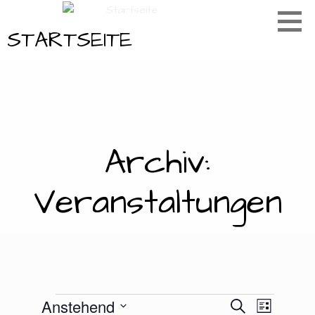
Zum
Inhalt
STARTSEITE
springen
Archiv:
C
Veranstaltungen
Veranstaltungen
V
Anstehend
V
S
L