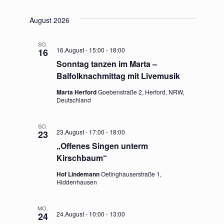
U
D
I
E
e
C
A
August 2026
S
H
R
T
T
r
E
E
U
SO.
A
16.August - 15:00
-
18:00
16
M
a
Sonntag tanzen im Marta –
N
W
Balfolknachmittag mit Livemusik
n
Ä
S
H
Marta Herford
Goebenstraße 2, Herford, NRW,
s
T
Deutschland
L
E
A
t
N
SO.
23.August - 17:00
-
18:00
23
L
.
a
„Offenes Singen unterm
T
Kirschbaum“
l
U
Hof Lindemann
Oetinghauserstraße 1,
Hiddenhausen
t
N
u
G
MO.
24.August - 10:00
-
13:00
24