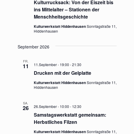
A
Kulturrucksack: Von der Eiszeit bis
n
ins Mittelalter – Stationen der
N
g
Menschheitsgeschichte
S
Kulturwerkstatt Hiddenhausen
Sonntagstraße 11,
e
Hiddenhausen
I
n
C
September 2026
S
H
FR.
11.September - 19:00
-
21:30
11
T
u
Drucken mit der Gelplatte
E
c
Kulturwerkstatt Hiddenhausen
Sonntagstraße 11,
N
Hiddenhausen
h
-
SA.
e
26.September - 10:00
-
12:30
26
N
Samstagswerkstatt gemeinsam:
u
A
Herbstliches Filzen
V
n
Kulturwerkstatt Hiddenhausen
Sonntagstraße 11,