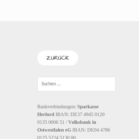
T
u
n
E
c
s
N
h
t
-
e
a
N
u
l
A
V
n
t
I
SUCHEN
d
u
NACH:
G
A
n
A
Bankverbindungen:
Sparkasse
n
g
T
Herford
IBAN: DE37 4945 0120
s
e
0135 0006 51 /
Volksbank in
I
Ostwestfalen eG
IBAN: DE04 4786
O
i
0125 5224 5130 00