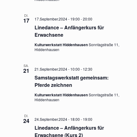
u
A
V
n
DI.
17.September.2024 - 19:00
-
20:00
17
I
d
Linedance – Anfängerkurs für
Erwachsene
G
A
Kulturwerkstatt Hiddenhausen
Sonntagstraße 11,
A
Hiddenhausen
n
T
s
SA.
I
21.September.2024 - 10:00
-
12:30
21
Samstagswerkstatt gemeinsam:
O
i
Pferde zeichnen
N
c
Kulturwerkstatt Hiddenhausen
Sonntagstraße 11,
Hiddenhausen
h
DI.
t
24.September.2024 - 18:00
-
19:00
24
Linedance – Anfängerkurs für
e
Erwachsene (Kurs 2)