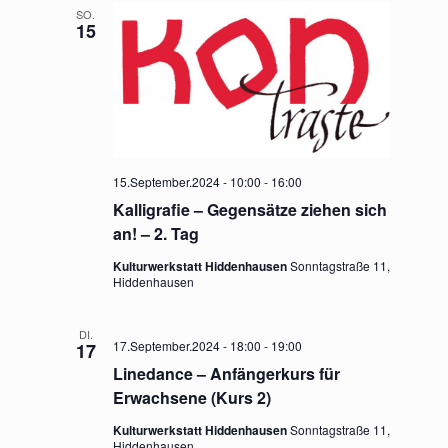
SO.
u
G
15
A
n
N
g
S
e
I
15.September.2024 - 10:00
-
16:00
n
C
Kalligrafie – Gegensätze ziehen sich
an! – 2. Tag
S
H
Kulturwerkstatt Hiddenhausen
Sonntagstraße 11,
T
u
Hiddenhausen
E
c
DI.
N
17.September.2024 - 18:00
-
19:00
17
h
Linedance – Anfängerkurs für
-
Erwachsene (Kurs 2)
e
N
Kulturwerkstatt Hiddenhausen
Sonntagstraße 11,
Hiddenhausen