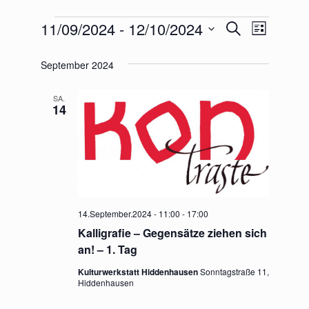
Veranstaltungen
V
11/09/2024
 - 
12/10/2024
V
S
L
U
D
I
E
e
C
A
September 2024
S
H
R
T
T
r
E
E
U
SA.
A
14
M
a
N
W
n
Ä
S
H
s
T
L
E
A
t
N
14.September.2024 - 11:00
-
17:00
L
.
Kalligrafie – Gegensätze ziehen sich
a
an! – 1. Tag
T
l
Kulturwerkstatt Hiddenhausen
Sonntagstraße 11,
U
Hiddenhausen
t
N