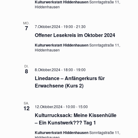
o
Kulturwerkstatt Hiddenhausen
Sonntagstraße 11,
Hiddenhausen
n
MO.
7.Oktober.2024 - 19:00
-
21:30
7
Offener Lesekreis im Oktober 2024
Kulturwerkstatt Hiddenhausen
Sonntagstraße 11,
Hiddenhausen
DI.
8.Oktober.2024 - 18:00
-
19:00
8
Linedance – Anfängerkurs für
Erwachsene (Kurs 2)
SA.
12.Oktober.2024 - 10:00
-
15:00
12
Kulturrucksack: Meine Kissenhülle
– Ein Kunstwerk??? Tag 1
Kulturwerkstatt Hiddenhausen
Sonntagstraße 11,
Hiddenhausen