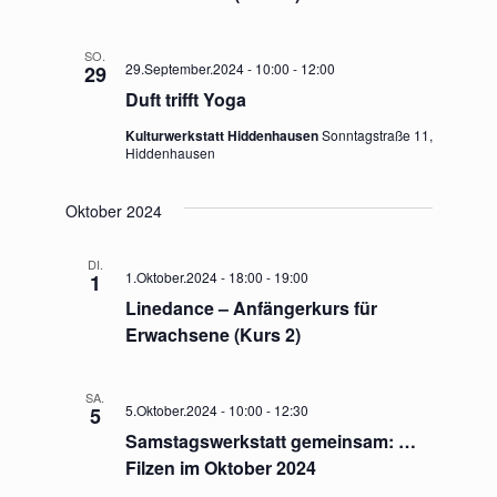
n
SO.
29.September.2024 - 10:00
-
12:00
29
,
Duft trifft Yoga
N
Kulturwerkstatt Hiddenhausen
Sonntagstraße 11,
Hiddenhausen
a
Oktober 2024
v
i
DI.
1.Oktober.2024 - 18:00
-
19:00
1
Linedance – Anfängerkurs für
g
Erwachsene (Kurs 2)
a
SA.
t
5.Oktober.2024 - 10:00
-
12:30
5
Samstagswerkstatt gemeinsam: …
i
Filzen im Oktober 2024