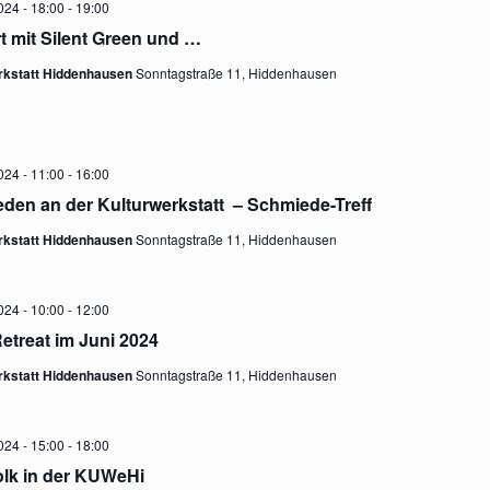
c
N
024 - 18:00
-
19:00
t mit Silent Green und …
h
rkstatt Hiddenhausen
Sonntagstraße 11, Hiddenhausen
e
024 - 11:00
-
16:00
u
den an der Kulturwerkstatt – Schmiede-Treff
rkstatt Hiddenhausen
Sonntagstraße 11, Hiddenhausen
n
024 - 10:00
-
12:00
etreat im Juni 2024
d
rkstatt Hiddenhausen
Sonntagstraße 11, Hiddenhausen
A
024 - 15:00
-
18:00
folk in der KUWeHi