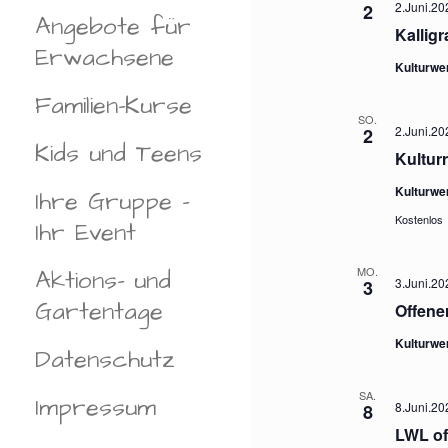
2.Juni.20
N
2
Angebote für
.
Kallig
Erwachsene
Kulturwe
Familien-Kurse
SO.
2.Juni.20
2
Kids und Teens
Kultur
Kulturwe
Ihre Gruppe –
Kostenlos
Ihr Event
MO.
Aktions- und
3.Juni.20
3
Gartentage
Offene
Kulturwe
Datenschutz
SA.
Impressum
8.Juni.20
8
LWL of