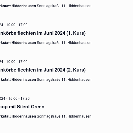
E
rkstatt Hiddenhausen
Sonntagstraße 11, Hiddenhausen
n
N
-
24 - 10:00
-
17:00
g
körbe flechten im Juni 2024 (1. Kurs)
N
rkstatt Hiddenhausen
Sonntagstraße 11, Hiddenhausen
A
e
V
24 - 10:00
-
17:00
I
n
körbe flechten im Juni 2024 (2. Kurs)
G
rkstatt Hiddenhausen
Sonntagstraße 11, Hiddenhausen
S
A
024 - 15:00
-
17:30
T
op mit Silent Green
u
I
rkstatt Hiddenhausen
Sonntagstraße 11, Hiddenhausen
O