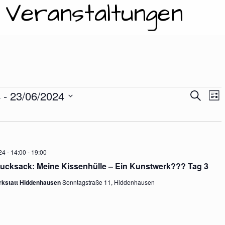
: Veranstaltungen
nstaltungen
4
 - 
23/06/2024
V
V
S
L
U
I
E
C
S
e
H
R
T
E
E
A
24 - 14:00
-
19:00
r
rucksack: Meine Kissenhülle – Ein Kunstwerk??? Tag 3
N
rkstatt Hiddenhausen
Sonntagstraße 11, Hiddenhausen
S
a
T
A