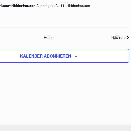
n
rkstatt Hiddenhausen
Sonntagstraße 11, Hiddenhausen
s
taltungen
Ver
Heute
Nächste
i
KALENDER ABONNIEREN
c
h
t
e