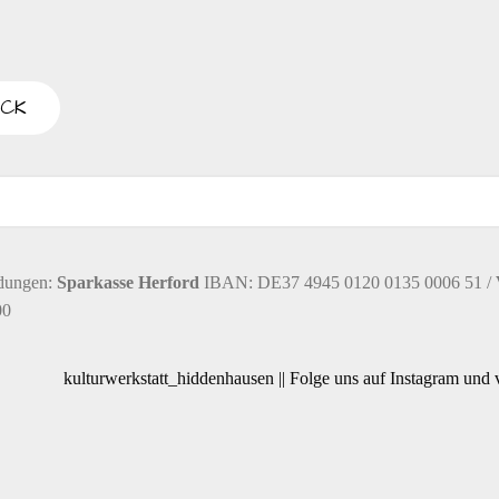
n
,
N
a
dungen:
Sparkasse Herford
IBAN: DE37 4945 0120 0135 0006 51 /
00
v
kulturwerkstatt_hiddenhausen || Folge uns auf Instagram und
i
g