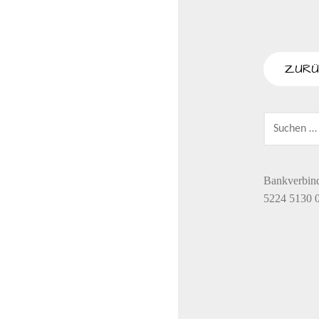
SUCHEN
NACH:
Bankverbin
5224 5130 