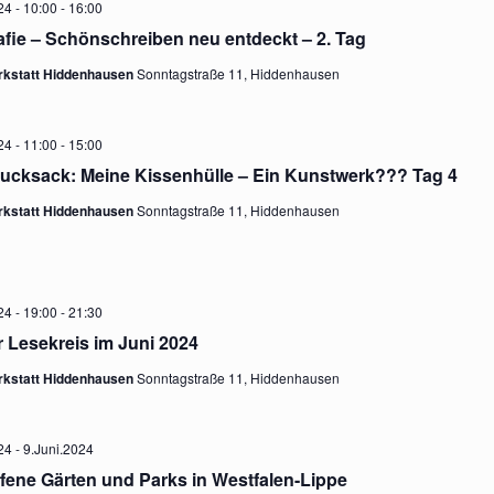
n
24 - 10:00
-
16:00
L
rafie – Schönschreiben neu entdeckt – 2. Tag
T
rkstatt Hiddenhausen
Sonntagstraße 11, Hiddenhausen
s
U
24 - 11:00
-
15:00
N
t
rucksack: Meine Kissenhülle – Ein Kunstwerk??? Tag 4
G
rkstatt Hiddenhausen
Sonntagstraße 11, Hiddenhausen
A
a
N
l
S
24 - 19:00
-
21:30
r Lesekreis im Juni 2024
I
t
rkstatt Hiddenhausen
Sonntagstraße 11, Hiddenhausen
C
H
u
24
-
9.Juni.2024
T
fene Gärten und Parks in Westfalen-Lippe