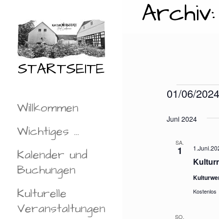
Archiv
Zum
Inhalt
springen
STARTSEITE
Vera
01/06/202
Willkommen
D
A
Juni 2024
Wichtiges …
T
U
SA.
1.Juni.20
1
Kalender und
M
Kultur
W
Buchungen
Ä
Kulturwe
H
Kulturelle
Kostenlos
L
Veranstaltungen
E
SO.