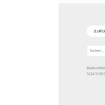
SUCHEN
NACH:
Bankverbin
5224 5130 