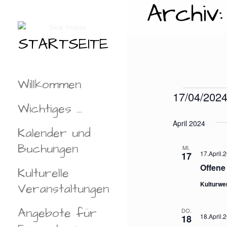
Archiv
Zum
Inhalt
springen
STARTSEITE
Willkommen
Vera
17/04/202
Wichtiges …
D
A
April 2024
Kalender und
T
Buchungen
U
MI.
17.April.
17
M
Offene
Kulturelle
W
Ä
Kulturwe
Veranstaltungen
H
L
Angebote für
DO.
18.April.2
18
E