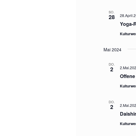
SO.
28.April.
28
Yoga-R
Kulturwe
Mai 2024
DO.
2.Mai.202
2
Offene
Kulturwe
DO.
2.Mai.202
2
Daishin
Kulturwe