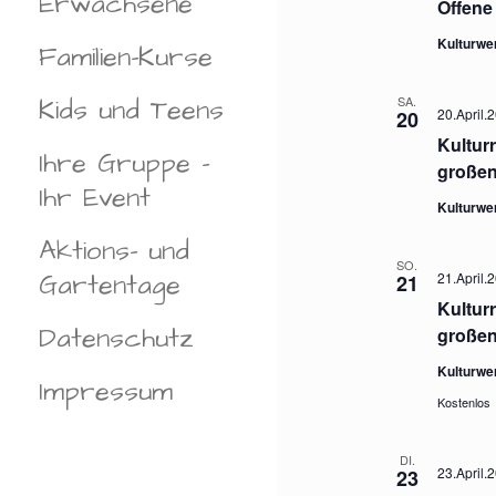
Erwachsene
Offene
N
.
Kulturwe
Familien-Kurse
Kids und Teens
SA.
20.April.
20
Kultur
Ihre Gruppe –
großen
Ihr Event
Kulturwe
Aktions- und
SO.
Gartentage
21.April.
21
Kultur
Datenschutz
großen
Kulturwe
Impressum
Kostenlos
DI.
23.April.
23