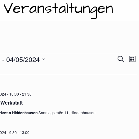
: Veranstaltungen
nstaltungen
4
 - 
04/05/2024
V
V
S
L
U
I
E
C
S
e
H
R
T
E
E
A
2024 - 18:00
-
21:30
r
 Werkstatt
N
rkstatt Hiddenhausen
Sonntagstraße 11, Hiddenhausen
S
a
T
024 - 9:30
-
13:00
A