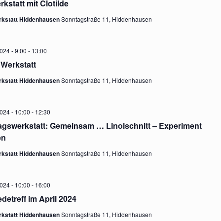
kstatt mit Clotilde
E
n
rkstatt Hiddenhausen
Sonntagstraße 11, Hiddenhausen
N
-
g
024 - 9:00
-
13:00
N
 Werkstatt
A
e
rkstatt Hiddenhausen
Sonntagstraße 11, Hiddenhausen
V
I
n
2024 - 10:00
-
12:30
gswerkstatt: Gemeinsam … Linolschnitt – Experiment
G
en
S
A
rkstatt Hiddenhausen
Sonntagstraße 11, Hiddenhausen
T
u
I
2024 - 10:00
-
16:00
detreff im April 2024
O
rkstatt Hiddenhausen
Sonntagstraße 11, Hiddenhausen