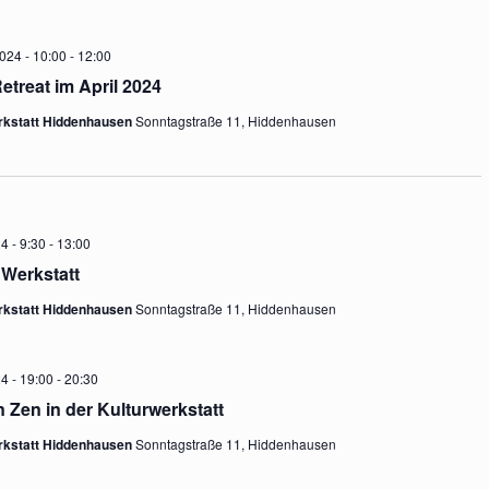
c
N
h
2024 - 10:00
-
12:00
etreat im April 2024
rkstatt Hiddenhausen
Sonntagstraße 11, Hiddenhausen
e
u
4 - 9:30
-
13:00
n
 Werkstatt
rkstatt Hiddenhausen
Sonntagstraße 11, Hiddenhausen
d
4 - 19:00
-
20:30
 Zen in der Kulturwerkstatt
A
rkstatt Hiddenhausen
Sonntagstraße 11, Hiddenhausen