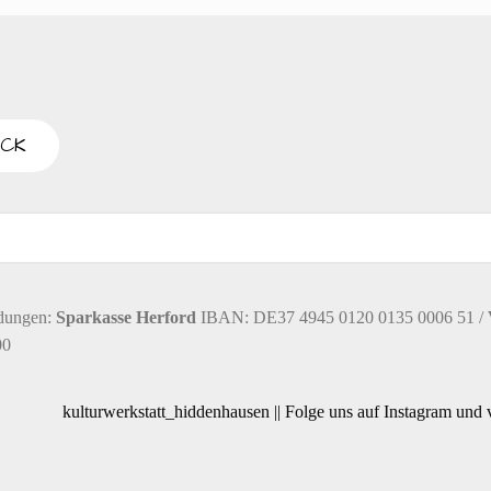
n
,
N
a
v
dungen:
Sparkasse Herford
IBAN: DE37 4945 0120 0135 0006 51 /
00
i
kulturwerkstatt_hiddenhausen || Folge uns auf Instagram und
g