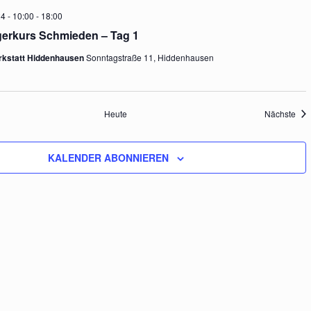
n
4 - 10:00
-
18:00
erkurs Schmieden – Tag 1
s
rkstatt Hiddenhausen
Sonntagstraße 11, Hiddenhausen
i
taltungen
Ver
Heute
Nächste
c
KALENDER ABONNIEREN
h
t
e