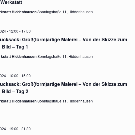
 Werkstatt
n
L
rkstatt Hiddenhausen
Sonntagstraße 11, Hiddenhausen
T
s
U
2024 - 12:00
-
17:00
rucksack: Groß(form)artige Malerei – Von der Skizze zum
N
t
 Bild – Tag 1
G
rkstatt Hiddenhausen
Sonntagstraße 11, Hiddenhausen
A
a
N
2024 - 10:00
-
15:00
l
rucksack: Groß(form)artige Malerei – Von der Skizze zum
S
 Bild – Tag 2
I
rkstatt Hiddenhausen
Sonntagstraße 11, Hiddenhausen
t
C
H
u
T
2024 - 19:00
-
21:30