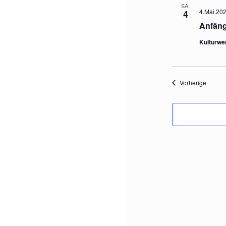
SA.
4.Mai.202
4
Anfäng
Kulturwe
Verans
Vorherige