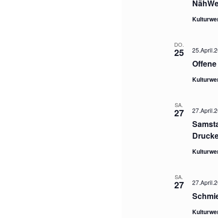
NähWer
Kulturwe
DO.
25.April.2
25
Offene
Kulturwe
SA.
27.April.
27
Samsta
Druck
Kulturwe
SA.
27.April.
27
Schmie
Kulturwe