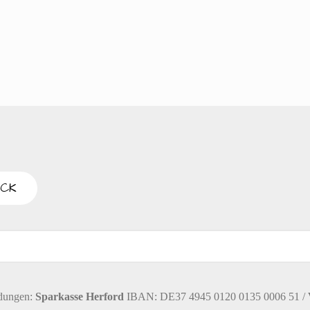
T
s
U
N
t
G
A
a
N
l
S
I
t
C
H
u
T
E
dungen:
Sparkasse Herford
IBAN: DE37 4945 0120 0135 0006 51 /