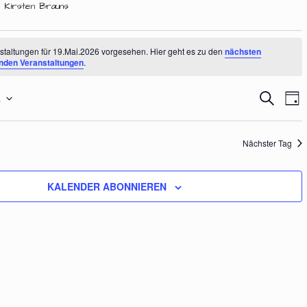
Kirsten Brauns
nstaltungen
staltungen für 19.Mai.2026 vorgesehen. Hier geht es zu den
nächsten
nden Veranstaltungen
.
6
V
V
S
T
U
A
E
C
i.2026
G
e
H
Nächster Tag
R
E
A
KALENDER ABONNIEREN
r
N
S
a
T
A
n
L