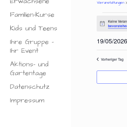
Erwachsene
Veranstaltungen
Familien-Kurse
Vera
Keine Veran
H
bevorstehe
Kids und Teens
i
für
n
19/05/202
w
Ihre Gruppe –
e
D
i
Ihr Event
s
19.Ma
A
Vorheriger Tag
T
Aktions- und
U
Gartentage
M
W
Datenschutz
Ä
H
Impressum
L
E
N
.