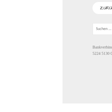
SUCHEN
NACH:
Bankverbin
5224 5130 