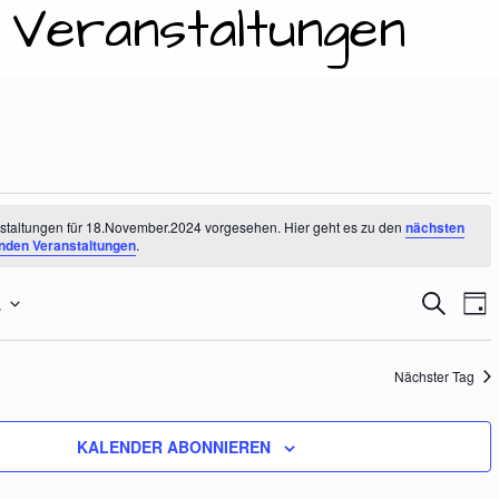
: Veranstaltungen
nstaltungen
staltungen für 18.November.2024 vorgesehen. Hier geht es zu den
nächsten
nden Veranstaltungen
.
4
V
V
S
T
U
A
E
C
G
e
November.2024
H
Nächster Tag
R
E
A
KALENDER ABONNIEREN
r
N