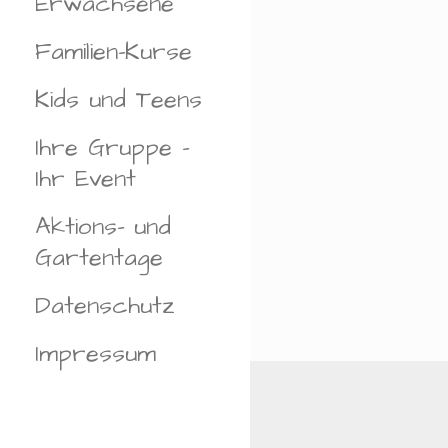
Erwachsene
H
L
Familien-Kurse
E
N
Kids und Teens
.
Ihre Gruppe –
Ihr Event
Aktions- und
Gartentage
Datenschutz
Impressum