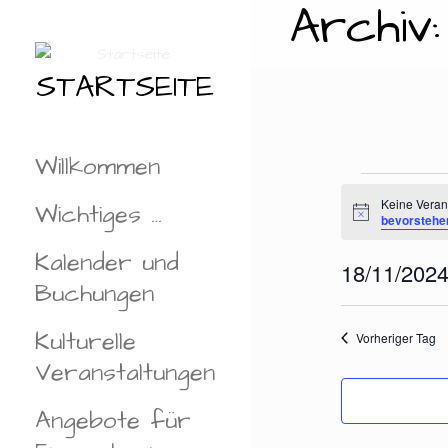
Archiv
Zum
Inhalt
springen
STARTSEITE
Willkommen
Vera
Keine Veran
Wichtiges …
H
bevorstehe
i
n
Kalender und
für
18/11/202
w
e
Buchungen
D
i
s
A
Kulturelle
18.
Vorheriger Tag
T
Veranstaltungen
U
M
Angebote für
W
Ä