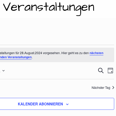
: Veranstaltungen
nstaltungen
staltungen für 28.August.2024 vorgesehen. Hier geht es zu den
nächsten
nden Veranstaltungen
.
4
V
V
S
T
U
A
E
C
G
e
August.2024
H
Nächster Tag
R
E
A
KALENDER ABONNIEREN
r
N