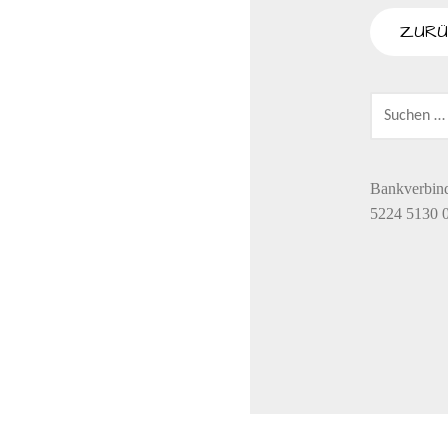
SUCHEN
NACH:
Bankverbin
5224 5130 