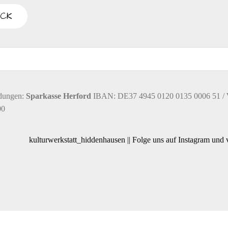
H
u
T
E
n
N
-
g
dungen:
Sparkasse Herford
IBAN: DE37 4945 0120 0135 0006 51 /
N
00
A
e
V
kulturwerkstatt_hiddenhausen || Folge uns auf Instagram und
I
n
G
S
A
T