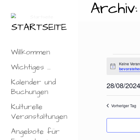
Archiv
Zum
Inhalt
springen
STARTSEITE
Willkommen
Vera
Keine Veran
Wichtiges …
H
bevorstehe
i
n
Kalender und
für
28/08/202
w
e
Buchungen
D
i
s
A
Kulturelle
28.
Vorheriger Tag
T
Veranstaltungen
U
M
Angebote für
W
Ä